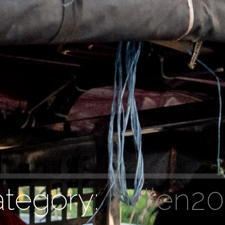
tegory:
Indien2